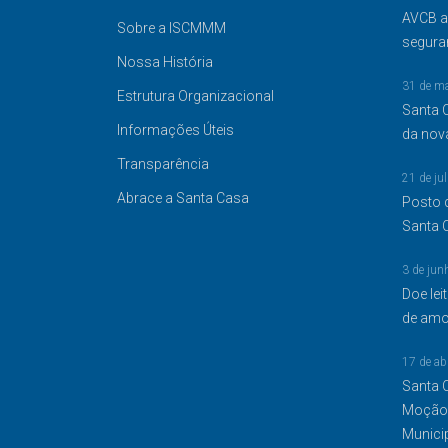
AVCB a
Sobre a ISCMMM
segura
Nossa História
31 de m
Estrutura Organizacional
Santa 
Informações Úteis
da nov
Transparência
21 de ju
Abrace a Santa Casa
Posto 
Santa 
3 de jun
Doe lei
de amor
17 de ab
Santa 
Moção 
Munici