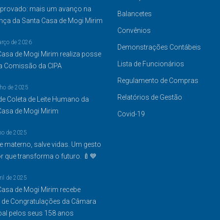
provado: mais um avanço na
Balancetes
nça da Santa Casa de Mogi Mirim
Convênios
arço de 2026
Demonstrações Contábeis
Casa de Mogi Mirim realiza posse
Lista de Funcionários
a Comissão da CIPA
Regulamento de Compras
lho de 2025
Relatórios de Gestão
de Coleta de Leite Humano da
Casa de Mogi Mirim
Covid-19
ho de 2025
te materno, salve vidas. Um gesto
 que transforma o futuro. 🍼💙
ril de 2025
Casa de Mogi Mirim recebe
de Congratulações da Câmara
pal pelos seus 158 anos